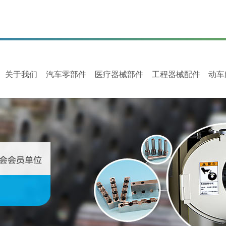
关于我们
汽车零部件
医疗器械部件
工程器械配件
动车